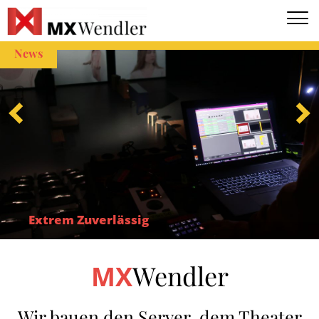
EN
DE
News
Extrem Zuverlässig
Wendler
MX
Wir bauen den Server, dem Theater